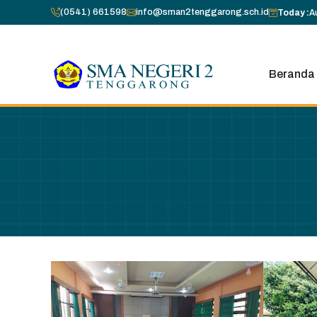
Skip
(0541) 661598
info@sman2tenggarong.sch.id
Today :
A
to
content
Beranda