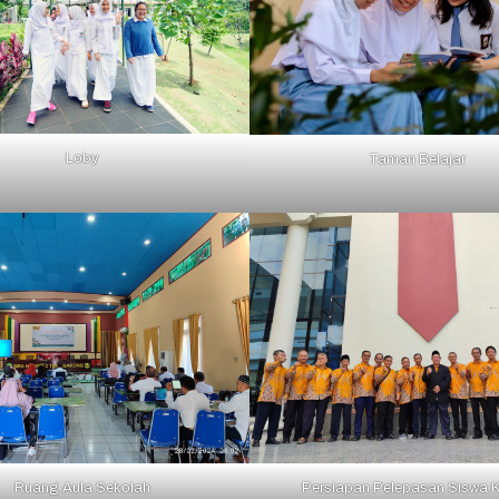
Loby
Taman Belajar
Ruang Aula Sekolah
Persiapan Pelepasan Siswa Kl