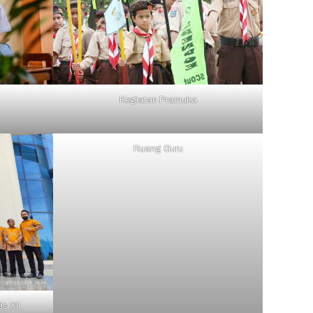
Kegiatan Pramuka
Ruang Guru
s XII