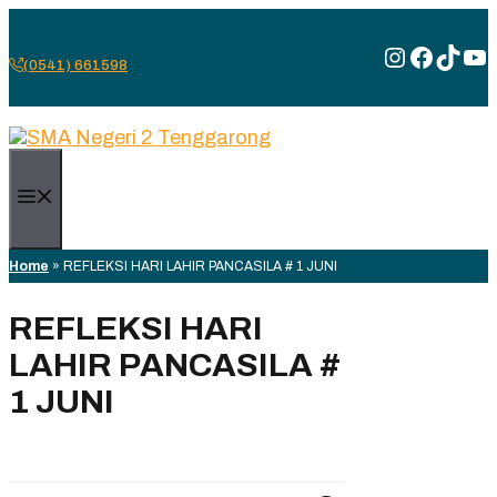
Skip
to
Instagra
Facebo
TikT
Yo
content
(0541) 661598
Menu
Home
»
REFLEKSI HARI LAHIR PANCASILA # 1 JUNI
REFLEKSI HARI
LAHIR PANCASILA #
1 JUNI