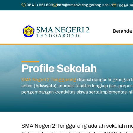
Skip
(0541) 661598
info@sman2tenggarong.sch.id
Today :
A
to
content
Beranda
Profile Sekolah
SMA Negeri 2 Tenggarong
dikenal dengan lingkungan h
sehat (Adiwiyata), memiliki fasilitas lengkap (lab, perp
pengembangan kreativitas siswa serta implementasi nil
SMA Negeri 2 Tenggarong adalah sekolah men