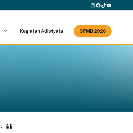
Instagram
Facebook
TikTok
YouTube
SPMB 2026
i
Kegiatan Adiwiyata
,