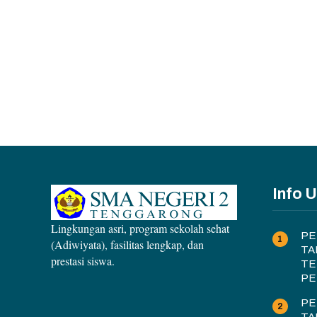
Info 
Lingkungan asri, program sekolah sehat
PE
(Adiwiyata), fasilitas lengkap, dan
TA
prestasi siswa.
TE
PE
PE