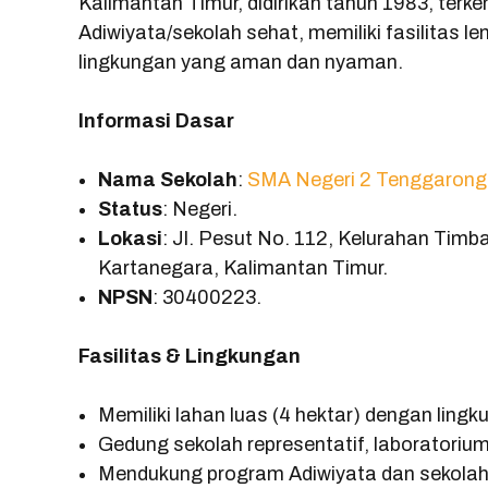
Kalimantan Timur, didirikan tahun 1983, terk
Adiwiyata/sekolah sehat, memiliki fasilitas le
lingkungan yang aman dan nyaman.
Informasi Dasar
Nama Sekolah
:
SMA Negeri 2 Tenggarong
Status
: Negeri.
Lokasi
: Jl. Pesut No. 112, Kelurahan Ti
Kartanegara, Kalimantan Timur.
NPSN
: 30400223.
Fasilitas & Lingkungan
Memiliki lahan luas (4 hektar) dengan lingk
Gedung sekolah representatif, laboratoriu
Mendukung program Adiwiyata dan sekolah