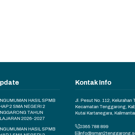
Update
Kontak Info
NGUMUMAN HASIL SPMB
Jl. Pesut No. 112, Kelurahan
HAP 2 SMA NEGERI 2
Kecamatan Tenggarong, Ka
NGGARONG TAHUN
Kutai Kartanegara, Kalimanta
LAJARAN 2026-2027
0365 788 899
NGUMUMAN HASIL SPMB
info@sman2tenggarong.sc