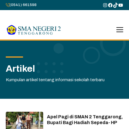
Skip
Instagram
Faceboo
TikTok
You
(0541) 661598
to
content
M
Artikel
Kumpulan artikel tentang informasi sekolah terbaru
Apel Pagi di SMAN 2 Tenggarong,
Bupati Bagi Hadiah Sepeda- HP