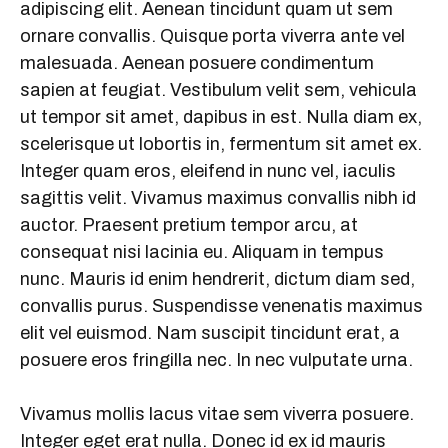
adipiscing elit. Aenean tincidunt quam ut sem
e
t
e
t
ornare convallis. Quisque porta viverra ante vel
b
s
g
e
malesuada. Aenean posuere condimentum
o
A
r
r
sapien at feugiat. Vestibulum velit sem, vehicula
o
p
a
ut tempor sit amet, dapibus in est. Nulla diam ex,
scelerisque ut lobortis in, fermentum sit amet ex.
k
p
m
Integer quam eros, eleifend in nunc vel, iaculis
sagittis velit. Vivamus maximus convallis nibh id
auctor. Praesent pretium tempor arcu, at
consequat nisi lacinia eu. Aliquam in tempus
nunc. Mauris id enim hendrerit, dictum diam sed,
convallis purus. Suspendisse venenatis maximus
elit vel euismod. Nam suscipit tincidunt erat, a
posuere eros fringilla nec. In nec vulputate urna.
Vivamus mollis lacus vitae sem viverra posuere.
Integer eget erat nulla. Donec id ex id mauris