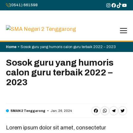
Skip
Instagram
Faceboo
TikTok
You
(0541) 661598
to
content
M
Home
»
Sosok guru yang humoris calon guru terbaik 2022 – 2023
Sosok guru yang humoris
calon guru terbaik 2022 –
2023
F
W
T
T
Jan. 26, 2024
SMAN 2 Tenggarong
a
h
e
w
Lorem ipsum dolor sit amet, consectetur
c
a
l
it