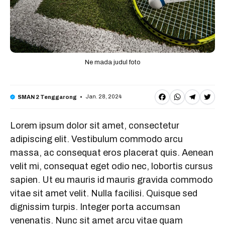
Ne mada judul foto
F
W
T
T
Jan. 28, 2024
SMAN 2 Tenggarong
a
h
e
w
Lorem ipsum dolor sit amet, consectetur
c
a
l
it
adipiscing elit. Vestibulum commodo arcu
e
t
e
t
massa, ac consequat eros placerat quis. Aenean
b
s
g
e
velit mi, consequat eget odio nec, lobortis cursus
o
A
r
r
sapien. Ut eu mauris id mauris gravida commodo
o
p
a
vitae sit amet velit. Nulla facilisi. Quisque sed
dignissim turpis. Integer porta accumsan
k
p
m
venenatis. Nunc sit amet arcu vitae quam