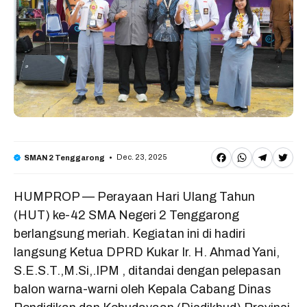
F
W
T
T
Dec. 23, 2025
SMAN 2 Tenggarong
a
h
e
w
HUMPROP — Perayaan Hari Ulang Tahun
c
a
l
it
(HUT) ke-42 SMA Negeri 2 Tenggarong
e
t
e
t
berlangsung meriah. Kegiatan ini di hadiri
b
s
g
e
langsung Ketua DPRD Kukar Ir. H. Ahmad Yani,
o
A
r
r
S.E.S.T.,M.Si,.IPM , ditandai dengan pelepasan
o
p
a
balon warna-warni oleh Kepala Cabang Dinas