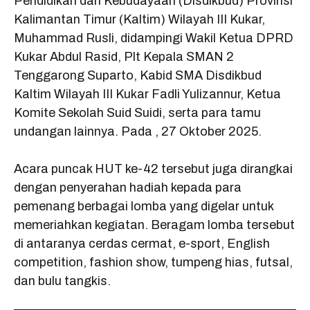
Pendidikan dan Kebudayaan (Disdikbud) Provinsi
k
p
m
Kalimantan Timur (Kaltim) Wilayah III Kukar,
Muhammad Rusli, didampingi Wakil Ketua DPRD
Kukar Abdul Rasid, Plt Kepala SMAN 2
Tenggarong Suparto, Kabid SMA Disdikbud
Kaltim Wilayah III Kukar Fadli Yulizannur, Ketua
Komite Sekolah Suid Suidi, serta para tamu
undangan lainnya. Pada , 27 Oktober 2025.
Acara puncak HUT ke-42 tersebut juga dirangkai
dengan penyerahan hadiah kepada para
pemenang berbagai lomba yang digelar untuk
memeriahkan kegiatan. Beragam lomba tersebut
di antaranya cerdas cermat, e-sport, English
competition, fashion show, tumpeng hias, futsal,
dan bulu tangkis.