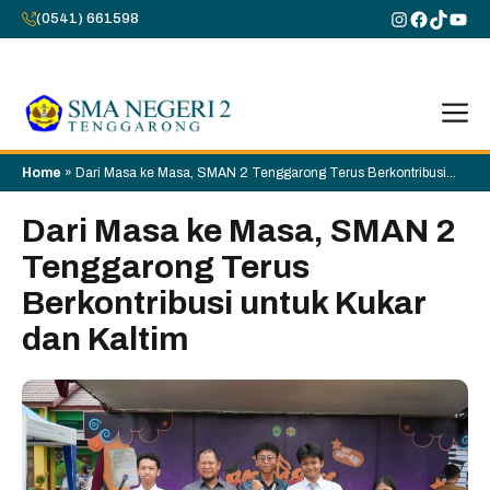
Skip
Instagram
Faceboo
TikTok
You
(0541) 661598
to
content
M
Home
»
Dari Masa ke Masa, SMAN 2 Tenggarong Terus Berkontribusi
untuk Kukar dan Kaltim
Dari Masa ke Masa, SMAN 2
Tenggarong Terus
Berkontribusi untuk Kukar
dan Kaltim