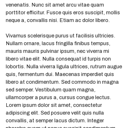
k
p
m
venenatis. Nunc sit amet arcu vitae quam
porttitor efficitur. Fusce quis eros suscipit, mollis
neque a, convallis nisi. Etiam ac dolor libero.
Vivamus scelerisque purus ut facilisis ultricies.
Nullam ornare, lacus fringilla finibus tempus,
mauris mauris pulvinar ipsum, nec viverra mi
libero vitae elit. Nulla consequat id turpis non
lobortis. Nulla viverra ligula ultrices, rutrum augue
quis, fermentum dui. Maecenas imperdiet quis
libero at condimentum. Sed commodo in magna
sed semper. Vestibulum quam magna,
ullamcorper a purus a, cursus congue lectus.
Lorem ipsum dolor sit amet, consectetur
adipiscing elit. Sed posuere velit quis nulla
convallis, at semper lacus dictum. Integer