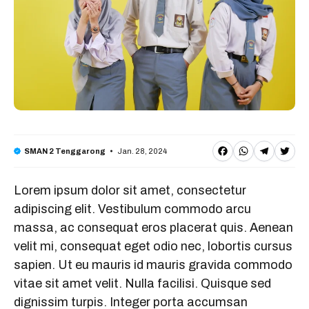
F
W
T
T
Jan. 28, 2024
SMAN 2 Tenggarong
a
h
e
w
Lorem ipsum dolor sit amet, consectetur
c
a
l
it
adipiscing elit. Vestibulum commodo arcu
e
t
e
t
massa, ac consequat eros placerat quis. Aenean
b
s
g
e
velit mi, consequat eget odio nec, lobortis cursus
o
A
r
r
sapien. Ut eu mauris id mauris gravida commodo
o
p
a
vitae sit amet velit. Nulla facilisi. Quisque sed
dignissim turpis. Integer porta accumsan