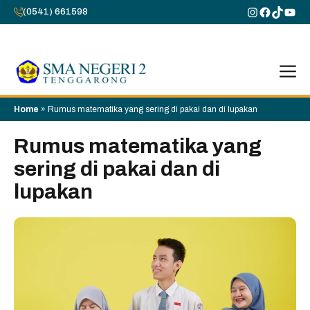
Skip
Instagram
Faceboo
TikTok
You
(0541) 661598
to
content
M
Home
»
Rumus matematika yang sering di pakai dan di lupakan
Rumus matematika yang
sering di pakai dan di
lupakan