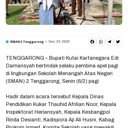
F
W
T
T
Dec. 23, 2025
SMAN 2 Tenggarong
a
h
e
w
TENGGARONG – Bupati Kutai Kartanegara Edi
c
a
l
it
Damansyah bertindak selaku pembina apel pagi
e
t
e
t
di lingkungan Sekolah Menangah Atas Negeri
b
s
g
e
(SMAN) 2 Tenggarong, Senin (6/2) pagi
o
A
r
r
o
p
a
Hadir dalam acara tersebut Kepala Dinas
Pendidikan Kukar Thauhid Afrilian Noor, Kepala
k
p
m
Inspektorat Heriansyah, Kepala Kesbangpol
Rinda Desianti, Kadispora Aji Ali Husni, Kabag
Prokom Ismed, Komite Sekolah yang mewakili