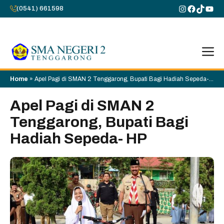
Skip
Instagram
Faceboo
TikTok
You
(0541) 661598
to
content
M
Home
»
Apel Pagi di SMAN 2 Tenggarong, Bupati Bagi Hadiah Sepeda-
HP
Apel Pagi di SMAN 2
Tenggarong, Bupati Bagi
Hadiah Sepeda- HP