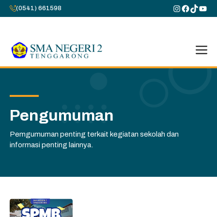
Skip
Instagram
Faceboo
TikTok
You
(0541) 661598
to
content
M
Pengumuman
Pemgumuman penting terkait kegiatan sekolah dan
informasi penting lainnya.