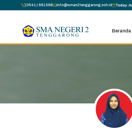
Skip
(0541) 661598
info@sman2tenggarong.sch.id
Today :
A
to
content
Beranda