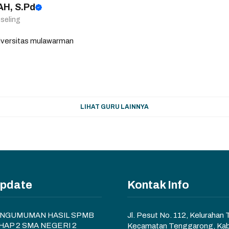
H, S.Pd
seling
niversitas mulawarman
LIHAT GURU LAINNYA
Update
Kontak Info
NGUMUMAN HASIL SPMB
Jl. Pesut No. 112, Kelurahan
HAP 2 SMA NEGERI 2
Kecamatan Tenggarong, Ka