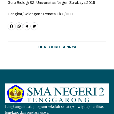
Guru Biologi S2. Universitas Negeri Surabaya 2015
Pangkat/Golongan : Penata Tk 1 / III.D
F
W
T
T
a
h
e
w
c
a
l
it
LIHAT GURU LAINNYA
e
t
e
t
b
s
g
e
o
A
r
r
o
p
a
k
p
m
Lingkungan asri, program sekolah sehat (Adiwiyata), fasilitas
lengkap, dan prestasi siswa.