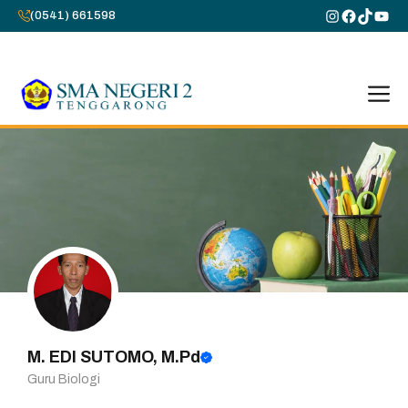
Skip
Instagram
Faceboo
TikTok
You
(0541) 661598
to
content
M
M. EDI SUTOMO, M.Pd
Guru Biologi