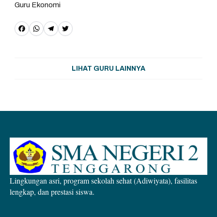
Guru Ekonomi
F
W
T
T
a
h
e
w
c
a
l
it
LIHAT GURU LAINNYA
e
t
e
t
b
s
g
e
o
A
r
r
o
p
a
k
p
m
Lingkungan asri, program sekolah sehat (Adiwiyata), fasilitas
lengkap, dan prestasi siswa.