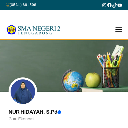
Skip
Instagram
Faceboo
TikTok
You
(0541) 661598
to
content
M
NUR HIDAYAH, S.Pd
Guru Ekonomi