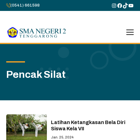
Skip
Instagram
Faceboo
TikTok
You
(0541) 661598
to
content
M
Pencak Silat
Latihan Ketangkasan Bela Diri
Siswa Kela VII
Jan. 25, 2024